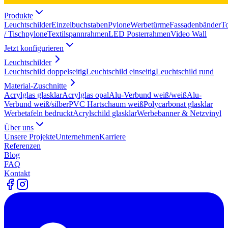
Produkte
Leuchtschilder
Einzelbuchstaben
Pylone
Werbetürme
Fassadenbänder
T
/ Tischpylone
Textilspannrahmen
LED Posterrahmen
Video Wall
Jetzt konfigurieren
Leuchtschilder
Leuchtschild doppelseitig
Leuchtschild einseitig
Leuchtschild rund
Material-Zuschnitte
Acrylglas glasklar
Acrylglas opal
Alu-Verbund weiß/weiß
Alu-
Verbund weiß/silber
PVC Hartschaum weiß
Polycarbonat glasklar
Werbetafeln bedruckt
Acrylschild glasklar
Werbebanner & Netzvinyl
Über uns
Unsere Projekte
Unternehmen
Karriere
Referenzen
Blog
FAQ
Kontakt