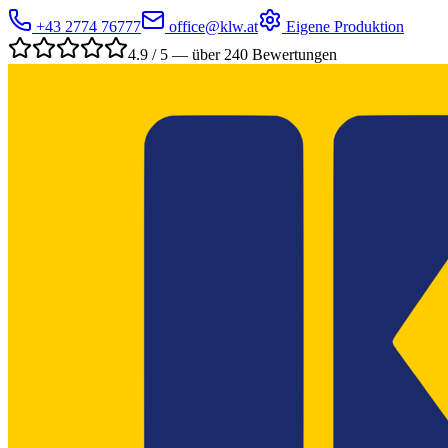
+43 2774 76777
office@klw.at
Eigene Produktion
4.9 / 5 — über 240 Bewertungen