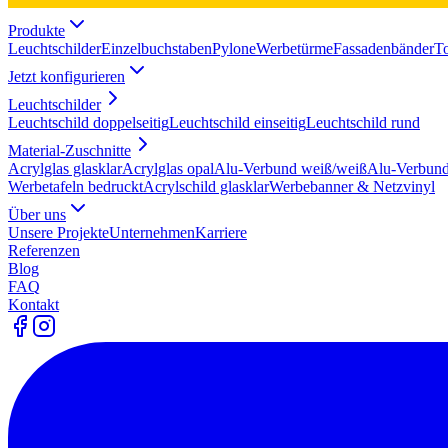
Produkte
Leuchtschilder
Einzelbuchstaben
Pylone
Werbetürme
Fassadenbänder
T
Jetzt konfigurieren
Leuchtschilder
Leuchtschild doppelseitig
Leuchtschild einseitig
Leuchtschild rund
Material-Zuschnitte
Acrylglas glasklar
Acrylglas opal
Alu-Verbund weiß/weiß
Alu-Verbund
Werbetafeln bedruckt
Acrylschild glasklar
Werbebanner & Netzvinyl
Über uns
Unsere Projekte
Unternehmen
Karriere
Referenzen
Blog
FAQ
Kontakt