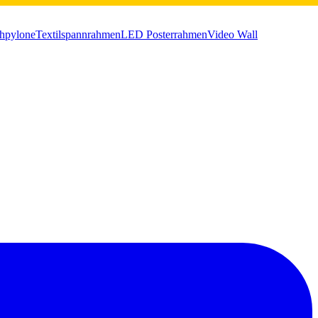
chpylone
Textilspannrahmen
LED Posterrahmen
Video Wall