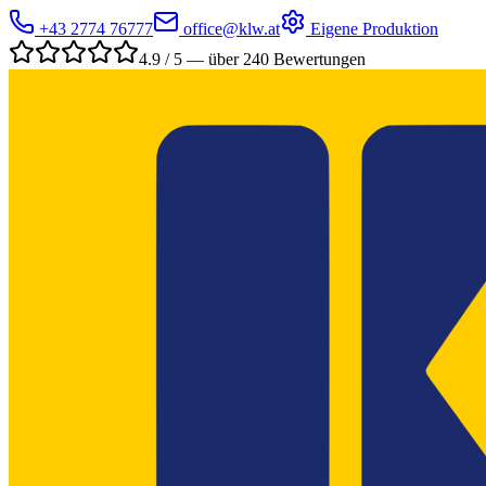
+43 2774 76777
office@klw.at
Eigene Produktion
4.9 / 5 — über 240 Bewertungen