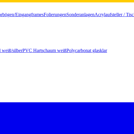
orbögen/Eingangframes
Folierungen
Sonderanlagen
Acrylaufsteller / Tis
 weiß/silber
PVC Hartschaum weiß
Polycarbonat glasklar