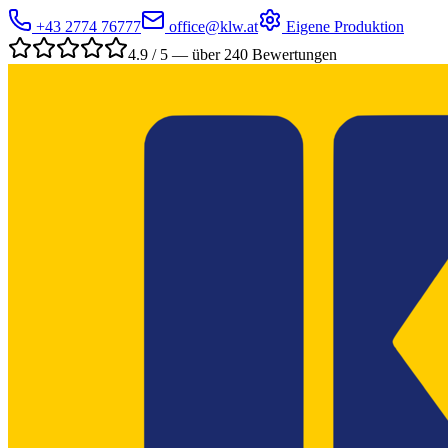
+43 2774 76777
office@klw.at
Eigene Produktion
4.9 / 5 — über 240 Bewertungen