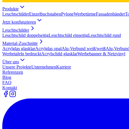
Produkte
Leuchtschilder
Einzelbuchstaben
Pylone
Werbetürme
Fassadenbänder
T
Jetzt konfigurieren
Leuchtschilder
Leuchtschild doppelseitig
Leuchtschild einseitig
Leuchtschild rund
Material-Zuschnitte
Acrylglas glasklar
Acrylglas opal
Alu-Verbund weiß/weiß
Alu-Verbund
Werbetafeln bedruckt
Acrylschild glasklar
Werbebanner & Netzvinyl
Über uns
Unsere Projekte
Unternehmen
Karriere
Referenzen
Blog
FAQ
Kontakt