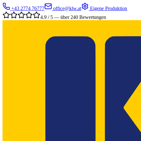
+43 2774 76777
office@klw.at
Eigene Produktion
4.9 / 5 — über 240 Bewertungen