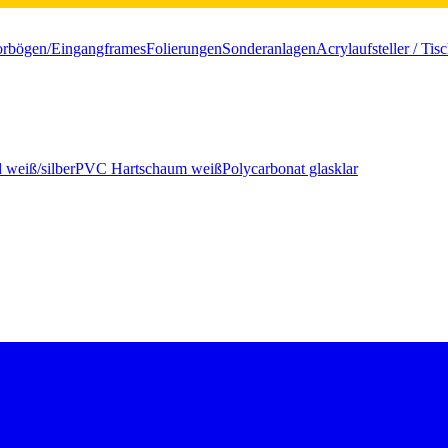
orbögen/Eingangframes
Folierungen
Sonderanlagen
Acrylaufsteller / Tis
 weiß/silber
PVC Hartschaum weiß
Polycarbonat glasklar