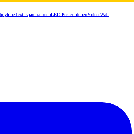
chpylone
Textilspannrahmen
LED Posterrahmen
Video Wall