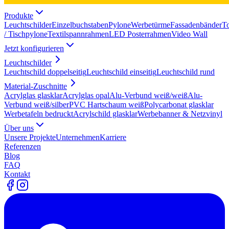
Produkte
Leuchtschilder
Einzelbuchstaben
Pylone
Werbetürme
Fassadenbänder
T
/ Tischpylone
Textilspannrahmen
LED Posterrahmen
Video Wall
Jetzt konfigurieren
Leuchtschilder
Leuchtschild doppelseitig
Leuchtschild einseitig
Leuchtschild rund
Material-Zuschnitte
Acrylglas glasklar
Acrylglas opal
Alu-Verbund weiß/weiß
Alu-
Verbund weiß/silber
PVC Hartschaum weiß
Polycarbonat glasklar
Werbetafeln bedruckt
Acrylschild glasklar
Werbebanner & Netzvinyl
Über uns
Unsere Projekte
Unternehmen
Karriere
Referenzen
Blog
FAQ
Kontakt