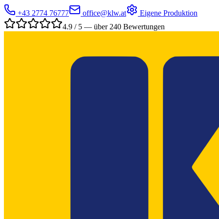
+43 2774 76777
office@klw.at
Eigene Produktion
4.9 / 5 — über 240 Bewertungen