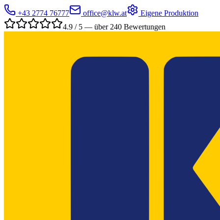
+43 2774 76777
office@klw.at
Eigene Produktion
4.9 / 5 — über 240 Bewertungen