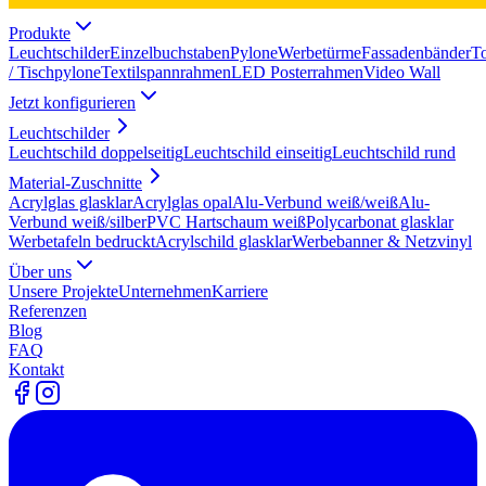
Produkte
Leuchtschilder
Einzelbuchstaben
Pylone
Werbetürme
Fassadenbänder
T
/ Tischpylone
Textilspannrahmen
LED Posterrahmen
Video Wall
Jetzt konfigurieren
Leuchtschilder
Leuchtschild doppelseitig
Leuchtschild einseitig
Leuchtschild rund
Material-Zuschnitte
Acrylglas glasklar
Acrylglas opal
Alu-Verbund weiß/weiß
Alu-
Verbund weiß/silber
PVC Hartschaum weiß
Polycarbonat glasklar
Werbetafeln bedruckt
Acrylschild glasklar
Werbebanner & Netzvinyl
Über uns
Unsere Projekte
Unternehmen
Karriere
Referenzen
Blog
FAQ
Kontakt