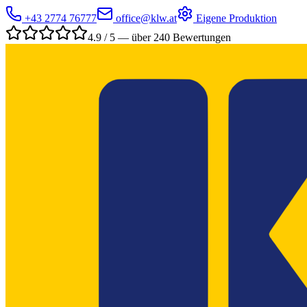
+43 2774 76777
office@klw.at
Eigene Produktion
4.9 / 5 — über 240 Bewertungen