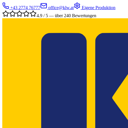
+43 2774 76777
office@klw.at
Eigene Produktion
4.9 / 5 — über 240 Bewertungen