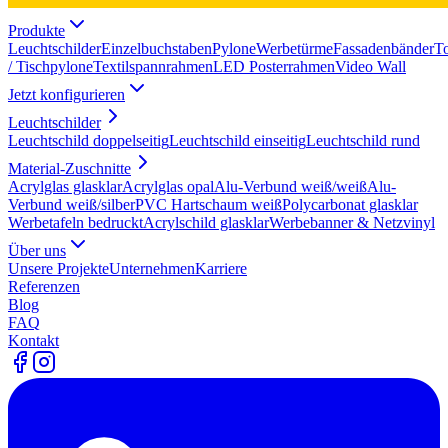
Produkte
Leuchtschilder
Einzelbuchstaben
Pylone
Werbetürme
Fassadenbänder
T
/ Tischpylone
Textilspannrahmen
LED Posterrahmen
Video Wall
Jetzt konfigurieren
Leuchtschilder
Leuchtschild doppelseitig
Leuchtschild einseitig
Leuchtschild rund
Material-Zuschnitte
Acrylglas glasklar
Acrylglas opal
Alu-Verbund weiß/weiß
Alu-
Verbund weiß/silber
PVC Hartschaum weiß
Polycarbonat glasklar
Werbetafeln bedruckt
Acrylschild glasklar
Werbebanner & Netzvinyl
Über uns
Unsere Projekte
Unternehmen
Karriere
Referenzen
Blog
FAQ
Kontakt