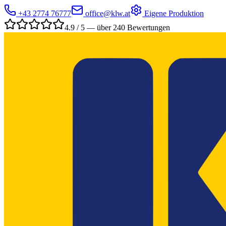
+43 2774 76777
office@klw.at
Eigene Produktion
4.9 / 5 — über 240 Bewertungen