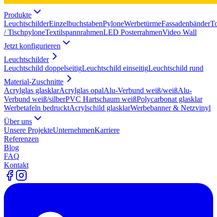
Produkte
Leuchtschilder
Einzelbuchstaben
Pylone
Werbetürme
Fassadenbänder
T
/ Tischpylone
Textilspannrahmen
LED Posterrahmen
Video Wall
Jetzt konfigurieren
Leuchtschilder
Leuchtschild doppelseitig
Leuchtschild einseitig
Leuchtschild rund
Material-Zuschnitte
Acrylglas glasklar
Acrylglas opal
Alu-Verbund weiß/weiß
Alu-
Verbund weiß/silber
PVC Hartschaum weiß
Polycarbonat glasklar
Werbetafeln bedruckt
Acrylschild glasklar
Werbebanner & Netzvinyl
Über uns
Unsere Projekte
Unternehmen
Karriere
Referenzen
Blog
FAQ
Kontakt