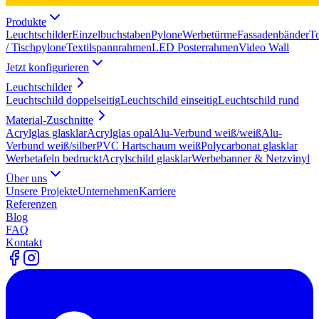
Produkte
Leuchtschilder
Einzelbuchstaben
Pylone
Werbetürme
Fassadenbänder
T
/ Tischpylone
Textilspannrahmen
LED Posterrahmen
Video Wall
Jetzt konfigurieren
Leuchtschilder
Leuchtschild doppelseitig
Leuchtschild einseitig
Leuchtschild rund
Material-Zuschnitte
Acrylglas glasklar
Acrylglas opal
Alu-Verbund weiß/weiß
Alu-
Verbund weiß/silber
PVC Hartschaum weiß
Polycarbonat glasklar
Werbetafeln bedruckt
Acrylschild glasklar
Werbebanner & Netzvinyl
Über uns
Unsere Projekte
Unternehmen
Karriere
Referenzen
Blog
FAQ
Kontakt