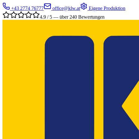
+43 2774 76777
office@klw.at
Eigene Produktion
4.9 / 5 — über 240 Bewertungen