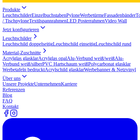
Produkte
Leuchtschilder
Einzelbuchstaben
Pylone
Werbetürme
Fassadenbänder
T
/ Tischpylone
Textilspannrahmen
LED Posterrahmen
Video Wall
Jetzt konfigurieren
Leuchtschilder
Leuchtschild doppelseitig
Leuchtschild einseitig
Leuchtschild rund
Material-Zuschnitte
Acrylglas glasklar
Acrylglas opal
Alu-Verbund weiß/weiß
Alu-
Verbund weiß/silber
PVC Hartschaum weiß
Polycarbonat glasklar
Werbetafeln bedruckt
Acrylschild glasklar
Werbebanner & Netzvinyl
Über uns
Unsere Projekte
Unternehmen
Karriere
Referenzen
Blog
FAQ
Kontakt