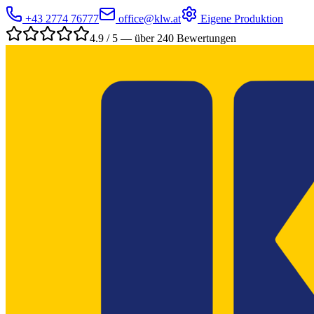
+43 2774 76777
office@klw.at
Eigene Produktion
4.9 / 5 — über 240 Bewertungen